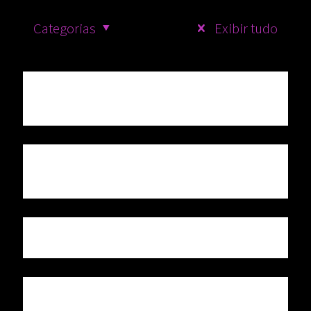
Categorias
Exibir tudo
PURIFICAÇÃO NO LAR CONTRA INVEJA E MAU
OLHADO
SIMPLES E PODEROSO RITUAL DE QUEIMA DE
NEGATIVIDADE
RITUAL DE TRANSMUTAÇÃO
BANHO PARA QUEBRA DE MAGIA NEGRA E OLHO
GORDO PESADO