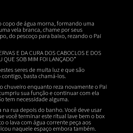
eio copo de água morna, formando uma
 uma vela branca, chame por seus
po, do pescoço para baixo, rezando o Pai
ERVAS E DA CURA DOS CABOCLOS E DOS
U QUE SOB MIM FOI LANÇADO”
 estes seres de muita luz e que são
 contigo, basta chamá-los.
 do chuveiro enquanto reza novamente o Pai
a cumpriu sua função e continuar com ela
 não tem necessidade alguma.
a na rua depois do banho. Você deve usar
ue você terminar este ritual lave bem o box
to o lava com água corrente peça aos
e ficou naquele espaço embora também.