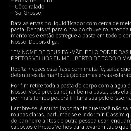
– Folha de Louro
– Côco ralado
– Sal Grosso
Bata as ervas no liquidificador com cerca de m
pasta. Depois vá para o box do chuveiro, acenda
mentores e então esfregue a pasta em todo o cor
Nosso. Depois diga:
“EM NOME DE DEUS PAI-MÃE, PELO PODER DAS 
PRETOS VELHOS EU ME LIBERTO DE TODO O MA
Repita 7 vezes esta frase com muita fé, saiba que
detentores da manipulação com as ervas estarão
Por fim retire toda a pasta do corpo com a água
Nosso. Você precisa retirar bem a pasta, pois el
por mais tempo poderá irritar a sua pele e isso
Lembre-se, é muito importante que você não sai
roupas claras, perfumar-se e ir dormir. E assim q
do banheiro antes de outra pessoa usar, enquan
caboclos e Pretos Velhos para levarem tudo qu