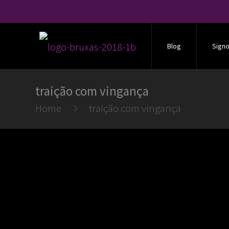
Blog
Sign
traição com vingança
Home
traição com vingança