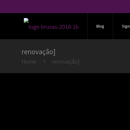
Blog
Sign
renovação]
Home
renovação]