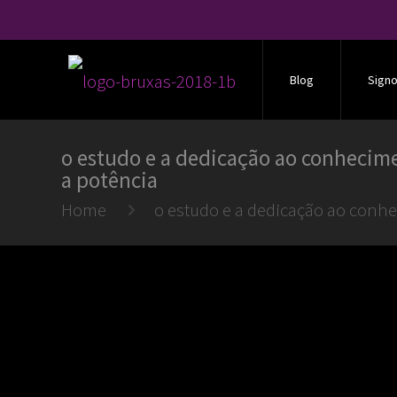
Blog
Sign
o estudo e a dedicação ao conhecime
a potência
Home
o estudo e a dedicação ao conhe