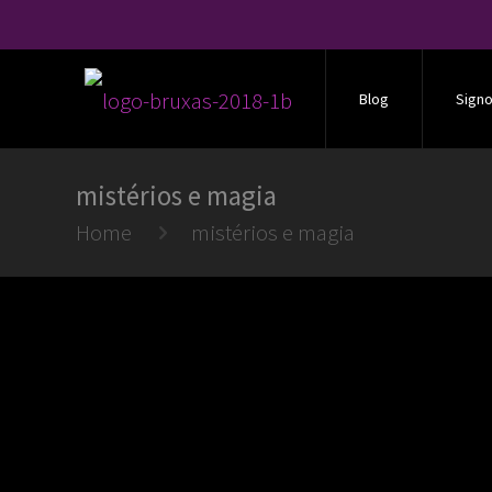
Blog
Sign
mistérios e magia
Home
mistérios e magia