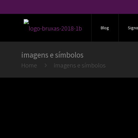
Blog
Sign
imagens e símbolos
Home
imagens e símbolos