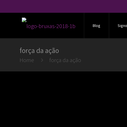
Blog
Sign
força da ação
Home
força da ação