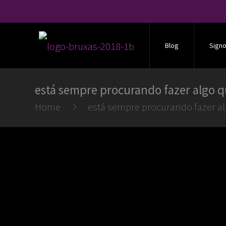
Blog
Sign
está sempre procurando fazer algo q
Home
está sempre procurando fazer al