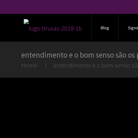
Blog
Sign
entendimento e o bom senso são os 
Home
entendimento e o bom senso são