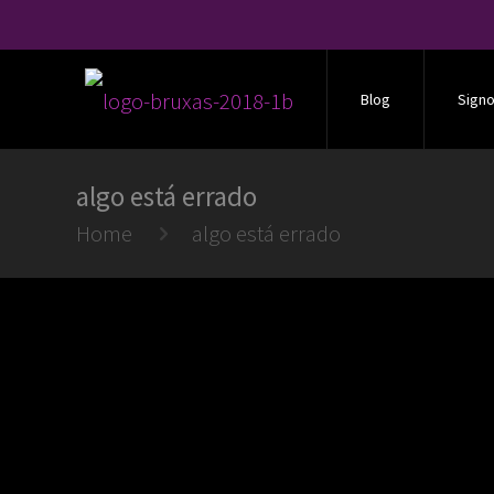
Blog
Sign
algo está errado
Home
algo está errado