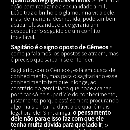
quanto as negligências e faltas
. Áries traz a
ação para realizar e a sexualidade a mil,
Leão traz o brilho e o glamour na vida dele,
mas, de maneira desmedida, pode também
acabar ofuscando, o que geraria um
desequilíbrio seguido de um conflito
inevitável.
Sagitário é o signo oposto de Gêmeos
e
como já falamos, os opostos se atraem, mas
é preciso que saibam se entender.
Sagitário, como Gêmeos, está em busca de
conhecimento, mas para o sagitariano esse
conhecimento tem que ir longe, ao
contrário do geminiano que pode acabar
por ficar só na superfície do conhecimento,
justamente porque está sempre procurando
algo mais e fica na dúvida de qual é mais
legal pra ele! Sim, amiga,
o pensamento
dele não para e isso faz com que ele
tenha muita dúvida para que lado ir
, o