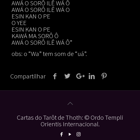
AWÁ O SORÔ ILÊ WÁ Ô
AWÁ O SORÔ ILÊ WÁ O
ESIN KAN O PE
O YEE
ESIN KAN O PE
KAWÁ MA SORÔ Ô
AWÁ O SORÔ ILÊ WÁ Ô”
obs: o “Wa” tem som de “uá”.
Compartilhar
Cartas do Tarôt de Thoth: © Ordo Templi
Orientis Internacional.