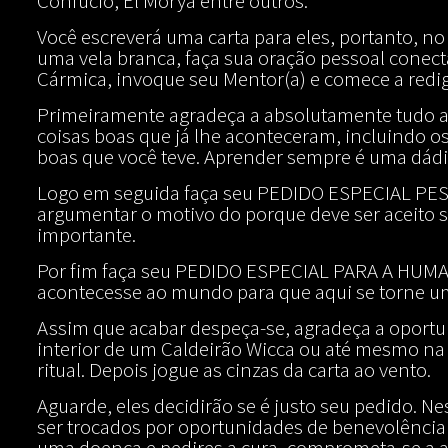
Confúcio, El Morya entre outros.
Você escreverá uma carta para eles, portanto, 
uma vela branca, faça sua oração pessoal conect
Cármica, invoque seu Mentor(a) e comece a redigí
Primeiramente agradeça a absolutamente tudo a
coisas boas que já lhe aconteceram, incluindo o
boas que você teve. Aprender sempre é uma dádi
Logo em seguida faça seu PEDIDO ESPECIAL PESS
argumentar o motivo do porque deve ser aceito 
importante.
Por fim faça seu PEDIDO ESPECIAL PARA A HUMAN
acontecesse ao mundo para que aqui se torne um 
Assim que acabar despeça-se, agradeça a oportu
interior de um Caldeirão Wicca ou até mesmo na
ritual. Depois jogue as cinzas da carta ao vento.
Aguarde, eles decidirão se é justo seu pedido.
ser trocados por oportunidades de benevolênci
uma doença e pedires a cura, comprometa-se a aj