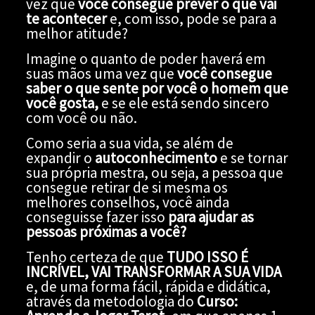
vez que
você consegue prever o que vai
te acontecer
e, com isso, pode se para a
melhor atitude?
Imagine o quanto de poder haverá em
suas mãos uma vez que
você consegue
saber o que sente por você o
homem que
você gosta
,
e se ele está sendo sincero
com você ou não.
Como seria a sua vida, se além de
expandir o
autoconhecimento
e se tornar
sua própria mestra, ou seja, a pessoa que
consegue retirar de si mesma os
melhores conselhos, você ainda
conseguisse fazer isso
para ajudar as
pessoas próximas a você?
Tenho certeza de que
TUDO ISSO
É
INCRÍVEL, VAI TRANSFORMAR A SUA VIDA
e, de uma forma fácil, rápida e didática,
através da metodologia do
Curso: