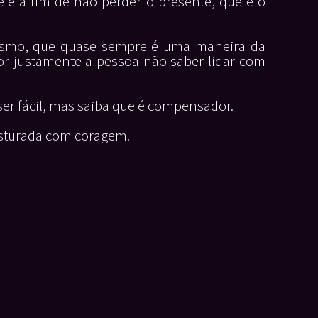
e a fim de não perder o presente, que é o
apismo, que quase sempre é uma maneira da
r justamente a pessoa não saber lidar com
ser fácil, mas saiba que é compensador.
isturada com coragem.