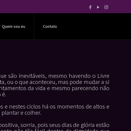
Quem sou eu
Contato
que são inevitáveis, mesmo havendo o Livre
ta, ou o que aconteceu, mas pode mudar a si
entamentos da vida e mesmo parecendo não
 é.
s e nestes ciclos há os momentos de altos e
 plantar e colher.
itiva, sorria, pois seus dias de glória estão
ento não tão fácil dentro da dignidade que