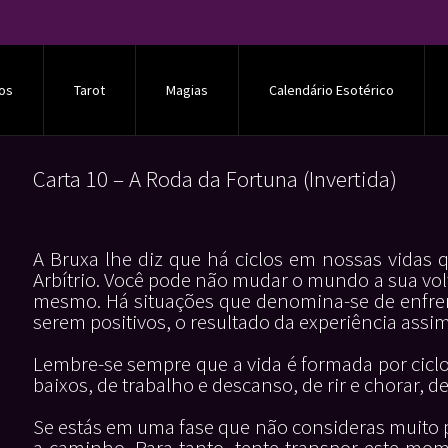
os
Tarot
Magias
Calendário Esotérico
Carta 10 – A Roda da Fortuna (Invertida)
A Bruxa lhe diz que há ciclos em nossas vidas 
Arbítrio. Você pode não mudar o mundo a sua vol
mesmo. Há situações que denomina-se de enfr
serem positivos, o resultado da experiência assim
Lembre-se sempre que a vida é formada por ciclo
baixos, de trabalho e descanso, de rir e chorar, de
Se estás em uma fase que não consideras muito pos
a caminho. Para tanto, tente transpor este mom