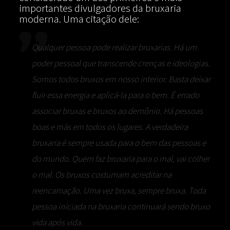
importantes divulgadores da bruxaria
moderna. Uma citação dele:
Qualquer pessoa pode realizar bruxarias. Há um
poder pessoal que transcende crenças e ideologias.
Somos todos bruxos em nosso interior. Basta deixar
fluir essa energia e aplicá-la para o bem. É errado
associar bruxas e bruxos ao demônio. Há pessoas
boas e más em todos os lugares. A verdadeira
bruxaria é sempre usada para o bem das pessoas e
do mundo. Quem faz bruxaria para o mal, vai colher
o mal. Os bruxos costumam acreditar na
reencarnação. Uma vez bruxa, sempre bruxa. Toda
pessoa iniciada na bruxaria continuará sendo bruxo
vida após vida.