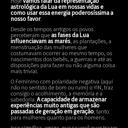
Hoje
vamos falar da representação
astrológica da Lua em nossas vidas e
como usar essa energia poderosíssima a
nosso favor
.
Desde os tempos antigos os povos
perceberam que
as fases da Lua
influenciavam as marés
, as plantações, a
menstruação das mulheres que
costumavam ocorrer ao mesmo tempo, os
nascimentos dos bebês, a guerras e até as
disposições para fazer ou não alguma coisa
mais trivial.
O Feminino com polaridade negativa (aqui
não no sentido de bom ou ruim) o YIN, traz
consigo o acolhimento, a memória e a
sabedoria.
A capacidade de armazenar
experiências muito antigas que são
passadas de geração em geração
, tanto
para mulheres quanto para os homens.
Isso significa, amiga, que se você quer trazer