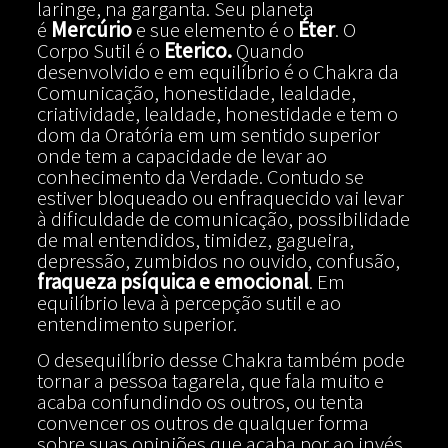
laringe, na garganta. Seu planeta
é
Mercúrio
e sue elemento é o
Éter
. O
Corpo Sutil é o
Eterico.
Quando
desenvolvido e em equilíbrio é o Chakra da
Comunicação, honestidade, lealdade,
criatividade, lealdade, honestidade e tem o
dom da Oratória em um sentido superior
onde tem a capacidade de levar ao
conhecimento da Verdade. Contudo se
estiver bloqueado ou enfraquecido vai levar
à dificuldade de comunicação, possibilidade
de mal entendidos, timidez, gagueira,
depressão, zumbidos no ouvido, confusão,
fraqueza psíquica e emocional
. Em
equilíbrio leva à percepção sutil e ao
entendimento superior.
O desequilíbrio desse Chakra também pode
tornar a pessoa tagarela, que fala muito e
acaba confundindo os outros, ou tenta
convencer os outros de qualquer forma
sobre suas opiniões que acaba por ao invés