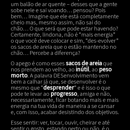
um balão de ar quente – desses que a gente
sobe nele e sai voando… pensou? Pois
bem… Imagine que ele está completamente
cheio mas, mesmo assim, não sai do
chão… O que será que pode estar havendo?
Certamente, lindona, não é “mais energia”
o que você deve colocar e sim, “des-evolver”
os sacos de areia que o estão mantendo no
chão… Percebe a diferença?
O apego é como esses
sacos de areia
que
nos prendem ao velho, ao
inútil
, ao
peso
morto
. A palavra DESenvolvimento vem
bem a calhar já que, se desenvolver é o
mesmo que “
desprender
” e é isso o que
pode te levar ao
progresso
, amiga e não,
necessariamente, ficar botando mais e mais
energia na tua vida de maneira a se cansar
e, com isso, acabar desistindo dos objetivos.
Esse sentir: ver, tocar, ouvir, cheirar e até
sentir o gosto, estando perto ou não, é o